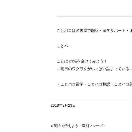
ことバコは名古屋で翻訳・留学サポート・
ことバコ
ことば の箱を空けてみよう！
～明日のワクワクがいっぱい詰まっている
・ことバコ留学・ことバコ翻訳・ことバコ
2018年3月23日
«
英語で伝えよう〈送別フレーズ〉