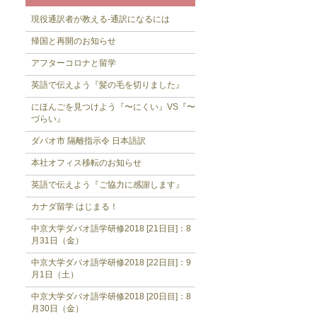
現役通訳者が教える-通訳になるには
帰国と再開のお知らせ
アフターコロナと留学
英語で伝えよう『髪の毛を切りました』
にほんごを見つけよう『〜にくい』VS『〜
づらい』
ダバオ市 隔離指示令 日本語訳
本社オフィス移転のお知らせ
英語で伝えよう『ご協力に感謝します』
カナダ留学 はじまる！
中京大学ダバオ語学研修2018 [21日目]：8
月31日（金）
中京大学ダバオ語学研修2018 [22日目]：9
月1日（土）
中京大学ダバオ語学研修2018 [20日目]：8
月30日（金）